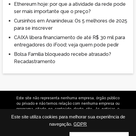
Ethereum hoje: por que a atividade da rede pode
ser mais importante que o preço?
Cursinhos em Ananindeua: Os 5 melhores de 2025
para se inscrever
CAIXA libera financiamento de até R$ 30 mil para
entregadores do iFood; veja quem pode pedir
Bolsa Família bloqueado recebe atrasado?
Recadastramento
Este site não representa nenhuma empresa, órgão público
ou privado e não temos relação com nenhuma empresa ou
programa citado no conteúdo deste site. As notícias e
orientações contidas neste site têm caráter informativo.
Este site utiliza cookies para melhorar sua experiência de
Não nos responsabilizamos por alterações nas condições
navegação.
GDPR
dos serviços citados. © 2026 revistaconbrad.com.br –
Todos os direitos reservados.