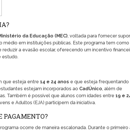
IA?
Ministério da Educação (MEC)
, voltada para fornecer supo
ino médio em instituições públicas. Este programa tem como
r e reduzir a evasão escolar, oferecendo um incentivo financei
 estudo.
m que esteja entre
14 e 24 anos
e que esteja frequentando
 estudantes estejam incorporados ao
CadÚnico
, além de
las. Também é possível que alunos com idades entre
19 e 2
s e Adultos (EJA) participem da iniciativa.
DE PAGAMENTO?
rograma ocorre de maneira escalonada. Durante o primeiro