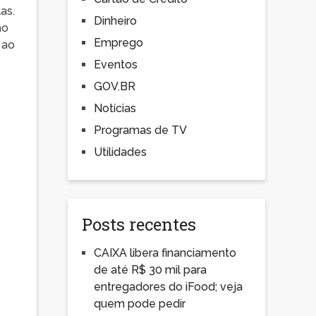
as.
Dinheiro
ao
Emprego
 ao
Eventos
GOV.BR
Notícias
Programas de TV
Utilidades
Posts recentes
CAIXA libera financiamento
de até R$ 30 mil para
entregadores do iFood; veja
quem pode pedir