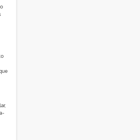
vo
s
to
 que
ar,
a-